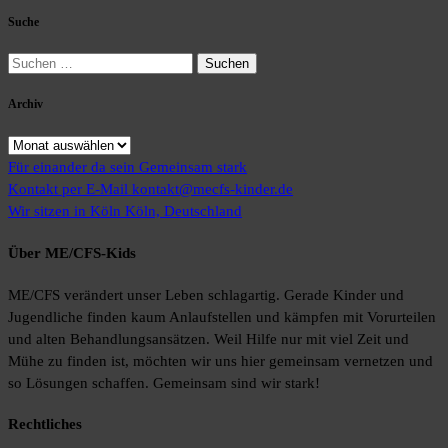
Suche
Suchen
nach:
Archiv
Archiv
Für einander da sein
Gemeinsam stark
Kontakt per E-Mail
kontakt@mecfs-kinder.de
Wir sitzen in Köln
Köln, Deutschland
Über ME/CFS-Kids
ME/CFS verändert unser Leben schlagartig. Gerade Kinder und
Jugendliche finden kaum Anlaufstellen und kämpfen mit Vorurteilen
und alten Behandlungsansätzen. Weil Hilfe nur mit viel Zeit und
Mühe zu finden ist, möchten wir uns hier gemeinsam vernetzen und
so Lösungen schaffen. Gemeinsam sind wir stark!
Rechtliches