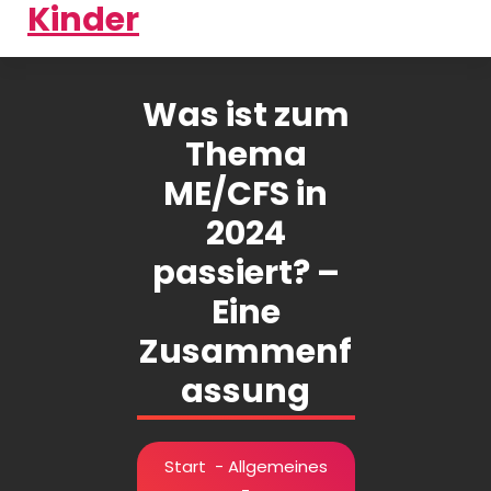
Was ist zum
Thema
ME/CFS in
2024
passiert? –
Eine
Zusammenf
assung
Start
-
Allgemeines
-